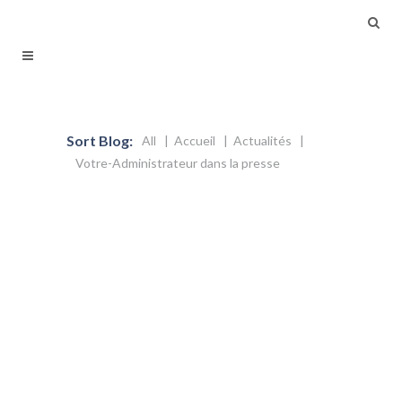
Sort Blog:
All
Accueil
Actualités
Votre-Administrateur dans la presse
20 janvier 2017
Say on Pay contraignant :
Augmentation du pouvoir des
actionnaires des sociétés cotées ?
Alors que le Say on Pay recommandait,
en assemblée générale, un vote
consultatif des actionnaires sur les