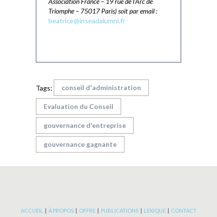
Association France – 19 rue de l’Arc de
Triomphe – 75017 Paris) soit par email :
beatrice@inseadalumni.fr
conseil d'administration
Tags:
Evaluation du Conseil
gouvernance d'entreprise
gouvernance gagnante
ACCUEIL
|
À PROPOS
|
OFFRE
|
PUBLICATIONS
|
LEXIQUE
|
CONTACT