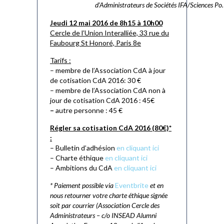
d’Administrateurs de Sociétés IFA/Sciences Po.
Jeudi 12 mai 2016 de 8h15 à 10h00
Cercle de l’Union Interalliée, 33 rue du
Faubourg St Honoré, Paris 8e
Tarifs :
– membre de l’Association CdA à jour
de cotisation CdA 2016: 30 €
– membre de l’Association CdA non à
jour de cotisation CdA 2016 : 45€
–
autre personne : 45 €
Régler sa cotisation CdA 2016 (80€)*
:
– Bulletin d’adhésion
en cliquant ici
– Charte éthique
en cliquant ici
– Ambitions du CdA
en cliquant ici
* Paiement possible via
Eventbrite
et en
nous retourner votre charte éthique signée
soit par courrier (Association Cercle des
Administrateurs – c/o INSEAD Alumni