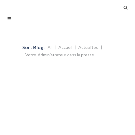
Sort Blog:
All
Accueil
Actualités
Votre-Administrateur dans la presse
13 février 2017
Femmes dans les Conseils
d’administration
Quelle est la place des femmes dans les
conseils d’administration; la revue
Management lui a consacré son dossier
de février 2017 et Anne Navez à