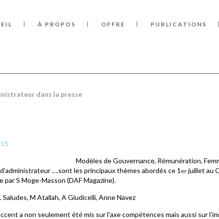
EIL
À PROPOS
OFFRE
PUBLICATIONS
istrateur dans la presse
Modèles de Gouvernance, Rémunération, Femm
d’administrateur ….sont les principaux thèmes abordés ce 1
juillet au
er
ée par S Moge-Masson (DAF Magazine).
 Saludes, M Atallah, A Giudicelli, Anne Navez
cent a non seulement été mis sur l’axe compétences mais aussi sur l’impo