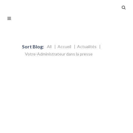
Sort Blog:
All
Accueil
Actualités
Votre-Administrateur dans la presse
14 septembre 2012
Chronique sur l’avenir des nos
entreprises et reflexions sur leur
gouvernance
La crise économique et financière qui
touche de manière hétérogène les
économies mondiales nous oblige à