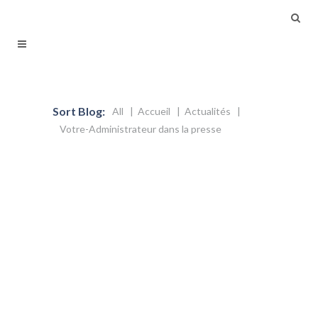
Sort Blog:
All
Accueil
Actualités
Votre-Administrateur dans la presse
14 décembre 2012
Intervention de Louis Gallois
VA présent à la 10e édition de
Financium (événement organisé par la
DFCG ) a relevé quelques phrases
prononcées par Louis Gallois,
commissaire général à l’Investissement
: