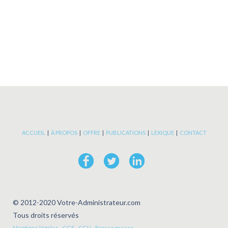
« La rétroactivité, c’est dangereux, on a
inventé cela »
« Le moyen d’exister quand vous n’avez
pas de pouvoir, c’est de p[……]
ACCUEIL
|
À PROPOS
|
OFFRE
|
PUBLICATIONS
|
LEXIQUE
|
CONTACT
© 2012-2020 Votre-Administrateur.com
Tous droits réservés
Mentions légales
-
CGS
-
CGU
-
Espace presse