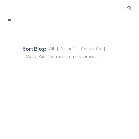
Sort Blog:
All
Accueil
Actualités
Votre-Administrateur dans la presse
2 décembre 2016
Activisme Actionnarial : le cas
SoLocal
L’activisme actionnarial est en
progression dans le monde et les
actionnaires minoritaires s’organisent
pour défendre leurs droits et donc pour