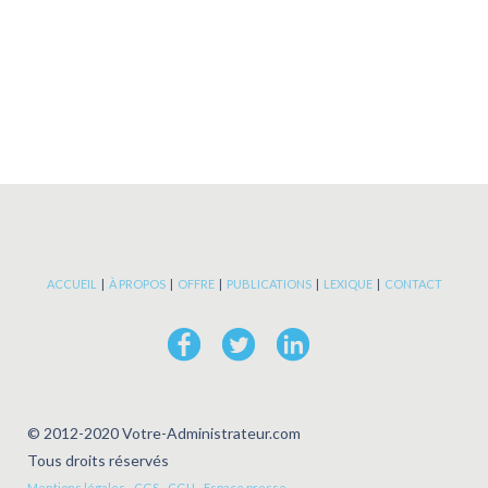
influer sur la gouvernance de
l’entreprise dont ils sont actionnaires.
A travers son article de fond, Caroline
Ruellan nous illustre cette tendance en
illu[……]
ACCUEIL
|
À PROPOS
|
OFFRE
|
PUBLICATIONS
|
LEXIQUE
|
CONTACT
© 2012-2020 Votre-Administrateur.com
Tous droits réservés
Mentions légales
-
CGS
-
CGU
-
Espace presse