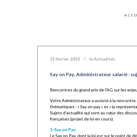
ACCU
21 février 2013
In
Actualités
Say on Pay, Administrateur salarié : su
Rencontres du grand prix de l’AG sur les enj
Votre Administrateur a assisté à la rencontre
thématiques : « Say on pay » et « la représenta
Sujets d’actualité qui sont au cœur des discu
françaises (projet de loi en cours).
1-Say on Pay
Le Say on Pay, dont la loi est sur le point de 