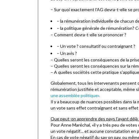
– Sur quoi exactement l’AG devra-t-elle se pr
– la rémunération individuelle de chacun d
– la politique générale de rémunération? Ce
– Comment devra-t-elle se prononcer ?
– Un vote ? consultatif ou contraignant ?
– Un avis ?
– Quelles seront les conséquences de la prise
– Quelles seront les conséquences sur la rém
– A quelles sociétés cette pratique s’appliquer
Globalement, tous les intervenants pensent q
rémunération justifiée et acceptable, même si
une assemblée politique».
Il y a beaucoup de nuances possibles dans la m
un vote sans effet contraignant et sans effet 
Que peut-on apprendre des pays l’ayant déjà m
Pour Anne Maréchal, «il y a très peu de votes
un vote négatif… et aucune constatation en p
En cas de vote négatif du say on pay, ou même