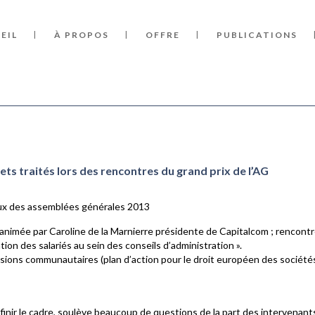
EIL
À PROPOS
OFFRE
PUBLICATIONS
jets traités lors des rencontres du grand prix de l’AG
eux des assemblées générales 2013
 animée par Caroline de la Marnierre présidente de Capitalcom ; rencont
tion des salariés au sein des conseils d’administration ».
ssions communautaires (plan d’action pour le droit européen des société
définir le cadre, soulève beaucoup de questions de la part des intervenants