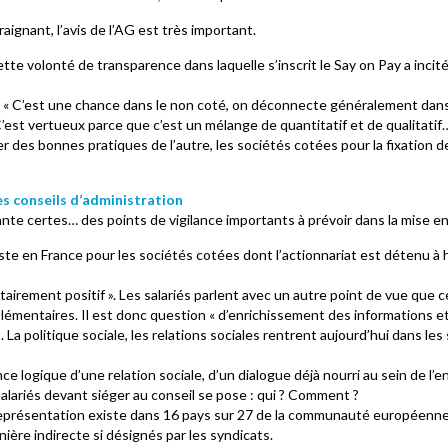
gnant, l’avis de l’AG est très important.
e volonté de transparence dans laquelle s’inscrit le Say on Pay a incité
« C’est une chance dans le non coté, on déconnecte généralement dans le
st vertueux parce que c’est un mélange de quantitatif et de qualitatif… 
rer des bonnes pratiques de l’autre, les sociétés cotées pour la fixation 
es conseils d’administration
nte certes… des points de vigilance importants à prévoir dans la mise en
iste en France pour les sociétés cotées dont l’actionnariat est détenu à 
tairement positif ». Les salariés parlent avec un autre point de vue que c
émentaires. Il est donc question « d’enrichissement des informations et
 La politique sociale, les relations sociales rentrent aujourd’hui dans le
logique d’une relation sociale, d’un dialogue déjà nourri au sein de l’en
salariés devant siéger au conseil se pose : qui ? Comment ?
eprésentation existe dans 16 pays sur 27 de la communauté européenne. 
nière indirecte si désignés par les syndicats.