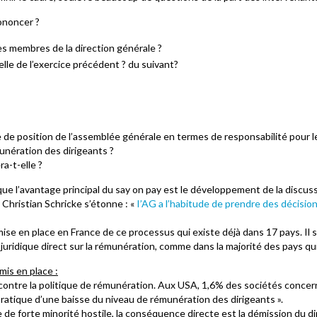
ononcer ?
es membres de la direction générale ?
lle de l’exercice précédent ? du suivant?
 de position de l’assemblée générale en termes de responsabilité pour l
unération des dirigeants ?
a-t-elle ?
ue l’avantage principal du say on pay est le développement de la discus
 Christian Schricke s’étonne : «
I’AG a l’habitude de prendre des décisio
ise en place en France de ce processus qui existe déjà dans 17 pays. Il 
juridique direct sur la rémunération, comme dans la majorité des pays qui
is en place :
 contre la politique de rémunération. Aux USA, 1,6% des sociétés concer
ratique d’une baisse du niveau de rémunération des dirigeants ».
 de forte minorité hostile, la conséquence directe est la démission du di