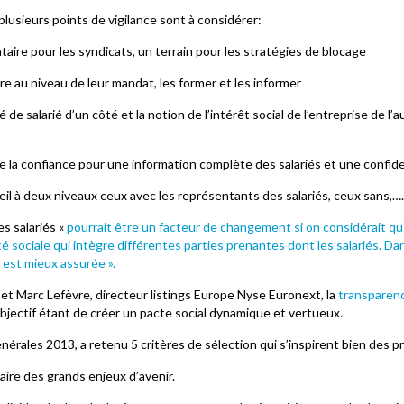
plusieurs points de vigilance sont à considérer:
aire pour les syndicats, un terrain pour les stratégies de blocage
tre au niveau de leur mandat, les former et les informer
té de salarié d’un côté et la notion de l’intérêt social de l’entreprise de l’
de la confiance pour une information complète des salariés et une confid
seil à deux niveaux ceux avec les représentants des salariés, ceux sans,….
s salariés «
pourrait être un facteur de changement si on considérait qu
é sociale qui intègre différentes parties prenantes dont les salariés. Dan
 est mieux assurée ».
 et Marc Lefèvre, directeur listings Europe Nyse Euronext, la
transparen
objectif étant de créer un pacte social dynamique et vertueux.
érales 2013, a retenu 5 critères de sélection qui s’inspirent bien des p
laire des grands enjeux d’avenir.