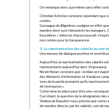
On remarque donc que même sans effet contrai
Christian Schricke constate cependant que cett
cotées.
Gonzague de Blignières souligne en effet que 
manière dont sont rémunérés les managers. C’e
boursières ». Selon lui chacun pourrait s’inspi
non cotées pour la transparence.
2- La représentation des salariés au sein d
Une mesure de dialogue positive et enrichissa
Aujourd’hui, la représentation des salariés ex
représentants aujourd’hui dans 16 groupes).
Nicole Notat constate que « le bilan est majori
des éléments d’information et d’analyse compl
tenu de la partie prenante qu’ils représentent.
de l’entreprise ».
Cette mise en place peut être une conséquence 
Ceci étant, la question de la désignation des 
Viviane de Beaufort nous précise que cette r
de manière directe, par les salariés, soit de ma