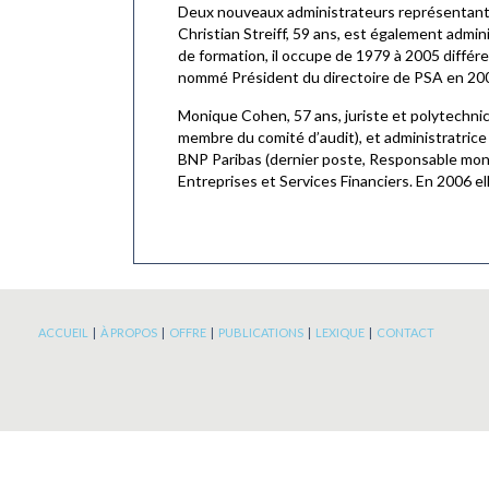
Deux nouveaux administrateurs représentant l
Christian Streiff, 59 ans, est également admi
de formation, il occupe de 1979 à 2005 différ
nommé Président du directoire de PSA en 2007
Monique Cohen, 57 ans, juriste et polytechni
membre du comité d’audit), et administratrice
BNP Paribas (dernier poste, Responsable mond
Entreprises et Services Financiers. En 2006 e
ACCUEIL
|
À PROPOS
|
OFFRE
|
PUBLICATIONS
|
LEXIQUE
|
CONTACT